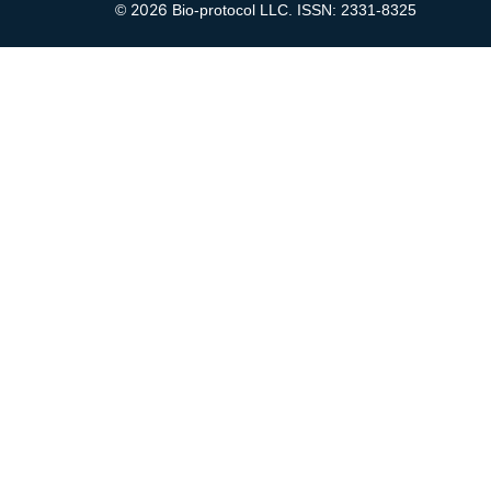
2026
©
Bio-protocol LLC. ISSN: 2331-8325