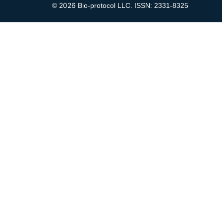
2026
©
Bio-protocol LLC. ISSN: 2331-8325