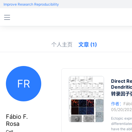
Improve Research Reproducibility
个人主页
文章
(1)
FR
Direct R
Dendriti
转录因子
作者：
Fábi
05/20/20
Fábio F.
Ectopic expr
Rosa
differentiate
have the abi
Cell