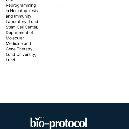
DCs (cDC1s) 
Reprogramming
The rarity o
in Hematopoiesis
populations 
and Immunity
for the gene
Laboratory, Lund
and BATF3 in
Stem Cell Center,
signatures w
Department of
stimuli, eng
Molecular
simple and t
Medicine and
new avenues 
Gene Therapy,
in fibroblast
Lund University,
Lund