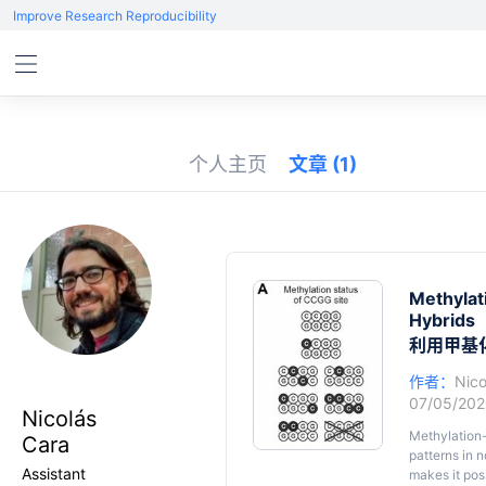
Improve Research Reproducibility
个人主页
文章
(1)
Methylat
Hybrids
利用甲基
作者：
Nico
07/05/20
Nicolás
Methylation-
Cara
patterns in 
Assistant
makes it pos