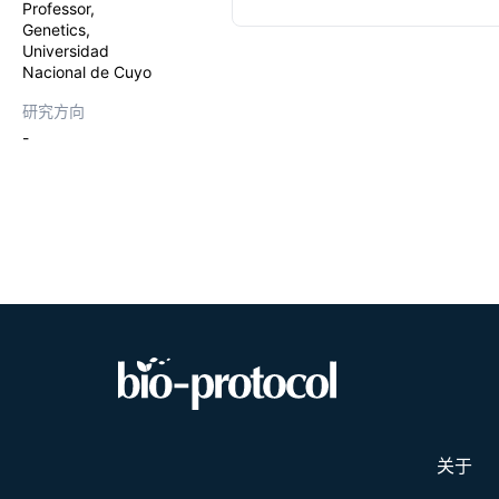
Professor,
genome. In a
Genetics,
for analyzin
genotypes.
Universidad
Nacional de Cuyo
研究方向
-
关于