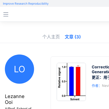
Improve Research Reproducibility
个人主页
文章
(3)
LO
Correcti
Generati
更正：用
作者：
Nevi
Lezanne
Ooi
A/Prof, School of