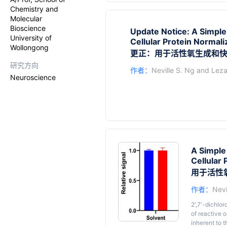
Chemistry and
Molecular
Bioscience
Update Notice: A Simple
University of
Cellular Protein Normali
Wollongong
更正：用于活性氧生成和
研究方向
作者：
Neville S. Ng
and
Leza
Neuroscience
A Simple
Cellular 
用于活性
作者：
Nevi
2',7'-dichlo
of reactive 
inherent to t