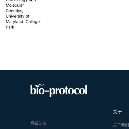
with high sp
Molecular
the genetica
Genetics,
cytosolic m
University of
critical phe
Maryland, College
can be adapt
Park
关于
最新动态
关于我