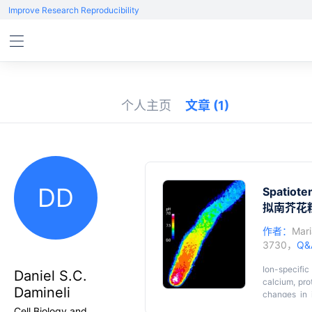
Improve Research Reproducibility
个人主页
文章
(1)
DD
Spatiote
拟南芥花
作者：
Mari
3730，
Q&
Ion-specific
Daniel S.C.
calcium, pro
Damineli
changes in 
important as
Cell Biology and