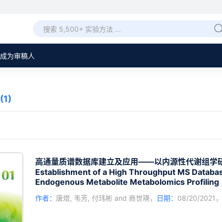
成为审稿人
(1)
高通量质谱数据库建立及应用——以内源性代谢组学
Establishment of a High Throughput MS Database
Endogenous Metabolite Metabolomics Profiling
作者：
唐煜
,
韦芳
,
付玮彬
and
商世瑛
，
日期：
08/20/2021