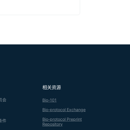
相关资源
员会
Bio-101
Bio-protocol Exchange
Bio-protocol Preprint
条件
Repository