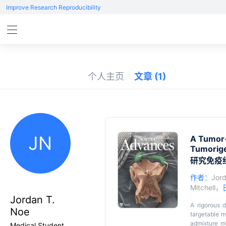
Improve Research Reproducibility
个人主页
文章
(1)
JN
A Tumor-
Tumorig
研究免疫
作者：
Jord
Mitchell
，
Jordan T.
A rigorous d
Noe
targetable 
admixture m
Medical Student,