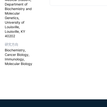
relatively s
Department of
Ultimately,
Biochemistry and
models of t
Molecular
derived ma
Genetics,
commentary o
University of
cancer types
Louisville,
Louisville, KY
40202
研究方向
Biochemistry,
Cancer Biology,
Immunology,
Molecular Biology