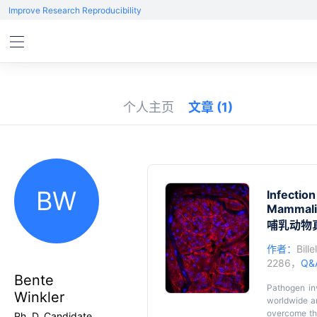
Improve Research Reproducibility
个人主页
文章
(1)
BW
Infectio
Mammalia
哺乳动物
作者：
Bill
2286，
Q&
Bente
Pathogen in
Winkler
worldwide a
overcome the
Ph. D. Candidate,