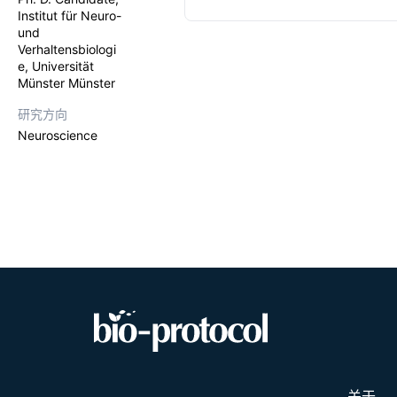
interaction
Institut für Neuro-
recapitulate
Graphica
und
technical co
Verhaltensbiologi
present a t
e, Universität
decipher th
Münster Münster
Procedur
explants ser
nervous syst
mechanisms c
研究方向
quantificat
CNS infectio
Neuroscience
expression), 
impact of sy
assesses in
mechanisms o
virulence fa
关于