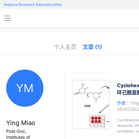
Improve Research Reproducibility
个人主页
文章
(1)
YM
Cyclohex
环己酰亚
作者：
Ying
06/05/20
Cycloheximi
Ying Miao
ribosome inh
Post-Doc,
synthesis i
Institutes of
proteasome