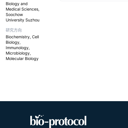
intracellular
Biology and
Graphica
a complete e
Medical Sciences,
Soochow
University Suzhou
研究方向
Biochemistry, Cell
Biology,
Immunology,
Microbiology,
Molecular Biology