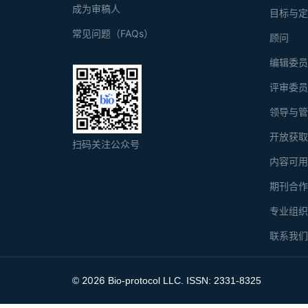
成为审稿人
目标与
常见问题（FAQs）
顾问
编辑委
评审委
领导与
开放获
扫码关注公众号
内容可
期刊合
专业组
联系我
2026
©
Bio-protocol LLC. ISSN: 2331-8325