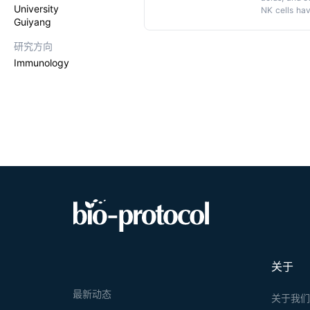
University
NK cells hav
Guiyang
carriers. Th
industrial p
研究方向
scale prepar
study, we us
Immunology
isolated NK 
functional 
verified. Ou
关于
最新动态
关于我