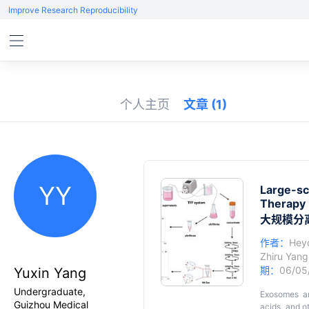
Improve Research Reproducibility
个人主页
文章
(1)
YY
Large-sc
Therapy
大规模分
作者：
Hey
Zhiru Yang
期：
06/05
Yuxin Yang
Undergraduate,
Exosomes are
Guizhou Medical
acids, and o