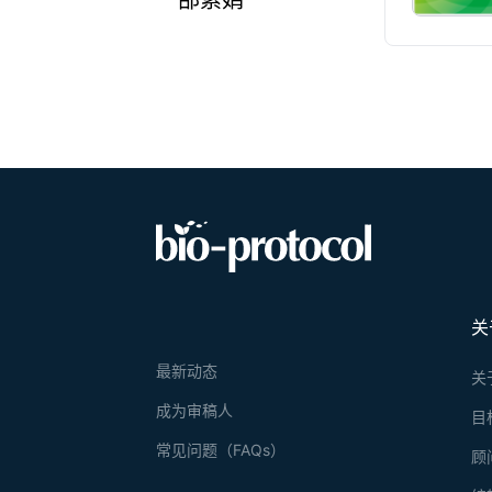
邵素娟
关
最新动态
关
成为审稿人
目
常见问题（FAQs）
顾