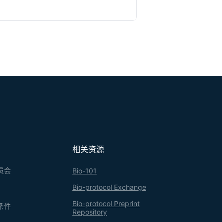
相关资源
员会
Bio-101
Bio-protocol Exchange
Bio-protocol Preprint
条件
Repository