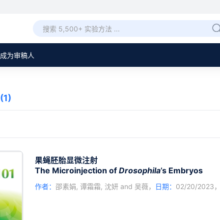
成为审稿人
(1)
果蝇胚胎显微注射
The Microinjection of
Drosophila
’s Embryos
作者：
邵素娟
,
谭霜霜
,
沈妍
and
吴薇
，
日期：
02/20/2023