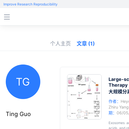
Improve Research Reproducibility
个人主页
文章
(1)
TG
Large-sc
Therapy
大规模分
作者：
Hey
Zhiru Yang
期：
06/05
Ting Guo
Exosomes are
acids, and o