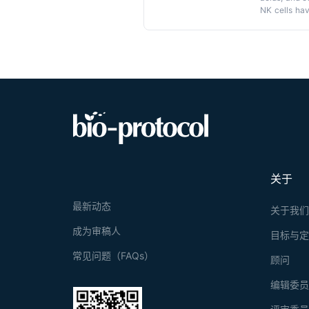
NK cells hav
carriers. Th
industrial p
scale prepar
study, we us
isolated NK 
functional 
verified. Ou
关于
最新动态
关于我
成为审稿人
目标与
常见问题（FAQs）
顾问
编辑委