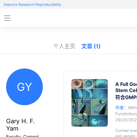
Improve Research Reproducibility
个人主页
文章
(1)
GY
A Full G
Stem Cell
符合GM
作者：
Mith
Funderbur
09/20/20
Gary H. F.
Yam
Corneal scarr
and genetic 
Faculty, Corneal