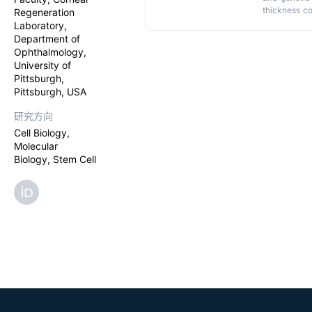
thickness co
Regeneration
corneal scar
Laboratory,
focuses on c
Department of
corneal sca
Ophthalmology,
inflammation
University of
CSSC differe
Pittsburgh,
good manufa
Pittsburgh, USA
the way to p
研究方向
Cell Biology,
Molecular
Biology, Stem Cell