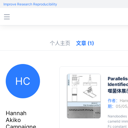
Improve Research Reproducibility
个人主页
文章
(1)
HC
Parallel
Identifie
噬菌体展
作者：
Han
期：
05/05
Hannah
Nanobodies 
Akiko
camelid immu
Campaigne
Fc constant 