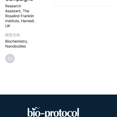
and post-tra
Research
binders to t
Assistant, The
multiple VH
Rosalind Franklin
construction
Institute, Harwell,
mammalian ce
UK
culture vol
vector forma
研究方向
monomers.
Biochemistry,
Nanobodies