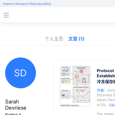
Improve Research Reproducibility
个人主页
文章
(1)
SD
Protocol
Establis
冷冻保存
作者：
Enr
Elizaveta 
Sarah Devr
Sarah
4179，
Q&
Devriese
The human i
BioMed X