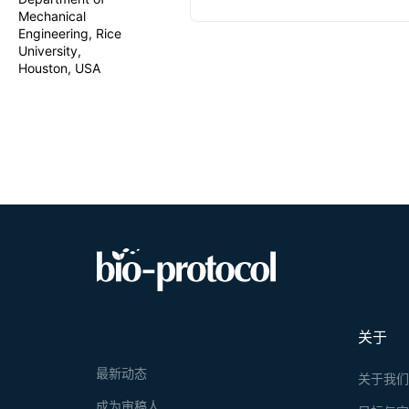
minimally in
Mechanical
to generate 
Engineering, Rice
present step
University,
ISF from hum
Houston, USA
which is a 
tolerated a
volumes of IS
and its use f
关于
最新动态
关于我
成为审稿人