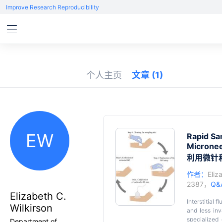
Improve Research Reproducibility
个人主页
文章
(1)
EW
Rapid Sam
Micronee
利用微针
作者：
Eliz
2387，
Q&
Elizabeth C.
Interstitial 
Wilkirson
and less inv
specialized
Department of