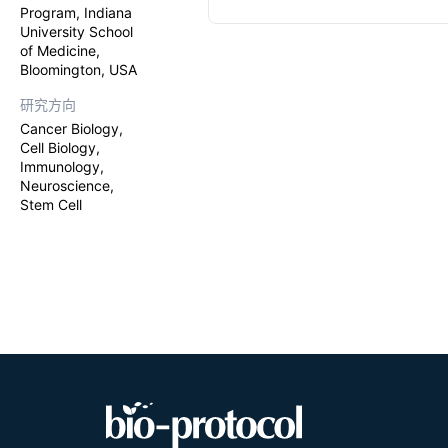
Program, Indiana
cell therapi
University School
these approa
bearing mou
of Medicine,
subcutaneou
Bloomington, USA
duration to 
healthy dono
研究方向
uniquely sep
Cancer Biology,
the tumor m
Cell Biology,
immunotherap
Immunology,
CAR-T effica
Neuroscience,
Stem Cell