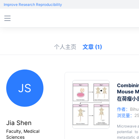
Improve Research Reproducibility
个人主页
文章
(1)
JS
Combinin
Mouse M
在荷瘤小
作者：
Bihu
浏览量：
2
Jia Shen
Microwave ab
Faculty, Medical
potential t
Sciences
metastatic d