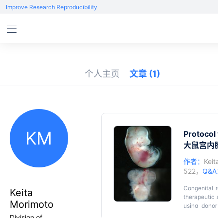
Improve Research Reproducibility
个人主页
文章
(1)
KM
Protocol 
大鼠宫内
作者：
Keit
522，
Q&
Congenital r
Keita
therapeutic 
Morimoto
using donor
recipients, 
Division of