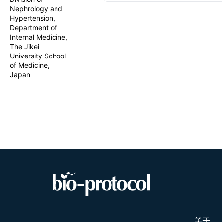
step-by-step
Nephrology and
embryonic d
Hypertension,
preloaded wi
Department of
the fetus. F
Internal Medicine,
protocol ena
The Jikei
fetal enviro
University School
reactivity. 
of Medicine,
directly int
Japan
organogenesi
关于