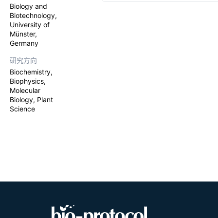
inter-compl
Biology and
pulsed spec
Biotechnology,
simultaneo
University of
wavelengths 
Münster,
flash kinet
Germany
plastocyani
measurements
研究方向
Furthermore,
Biochemistry,
pool. By allo
Biophysics,
for the dec
Molecular
assessing th
Biology, Plant
Science