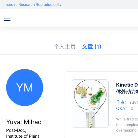
Improve Research Reproducibility
个人主页
文章
(1)
YM
Kinetic 
体外动力学
作者：
Yuva
Q&A：
0
While tradit
Yuval Milrad
the complex
Post-Doc,
overlapping 
Institute of Plant
streamlined,