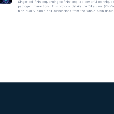
Single-cell RNA sequencing (scRNA-seq) is a powerful technique fo
pathogen interactions. This protocol details the Zika virus (ZIK
high-quality single-cell suspensions from the whole brain tissue
sorting, cDNA reverse transcription, amplification, ZIKV enrichmen
and sequencing dataset integration in downstream analysis to 
individual cells.