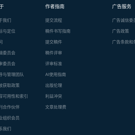
于
作者指南
广告服务
于我们
提交流程
广告诚信委
标与定位
稿件书写指南
广告政策
问
提交稿件
广告条款和
辑委员会
稿件评审
审委员会
评审标准
导与管理团队
AI使用指南
放获取政策
出版伦理
容可用性和索引
利益冲突
刊合作伙伴
文章处理费
业组织会员
系我们