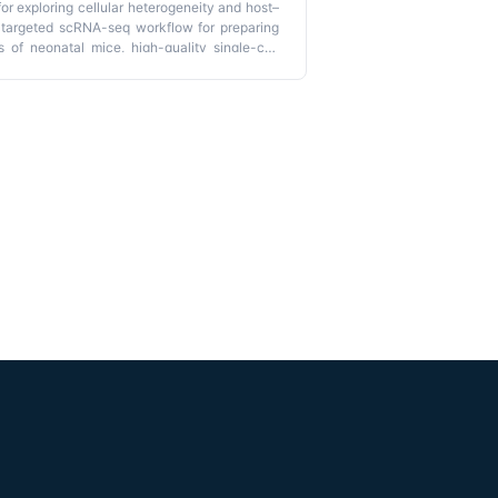
r exploring cellular heterogeneity and host–
V)-targeted scRNA-seq workflow for preparing
s of neonatal mice, high-quality single-cell
t and host transcriptome library preparation,
complete the quantification of ZIKV RNA in