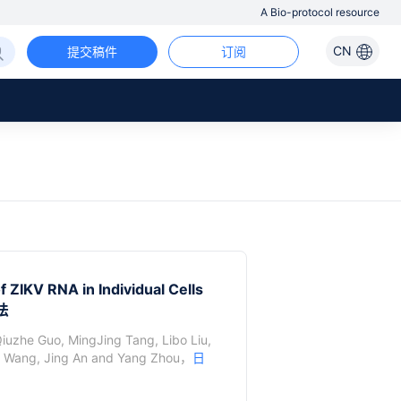
A Bio-protocol resource
CN
提交稿件
订阅
 ZIKV RNA in Individual Cells
法
iuzhe Guo
,
MingJing Tang
,
Libo Liu
,
g Wang
,
Jing An
and
Yang Zhou
，
日