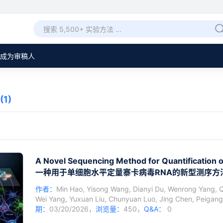
成为审稿人
(1)
A Novel Sequencing Method for Quantification of
一种用于单细胞水平定量寨卡病毒RNA的新型测序方
作者：
Min Hao
,
Yisong Wang
,
Dianyi Du
,
Wenrong Yang
,
Q
Wei Yang
,
Yuxuan Liu
,
Chunyuan Luo
,
Jing Chen
,
Peigan
期：
03/20/2026，
浏览量：
450，
Q&A：
0