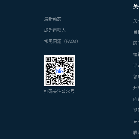
关
最新动态
关
成为审稿人
目
常见问题（FAQs）
顾
编
评
领
开
扫码关注公众号
内
期
专
联