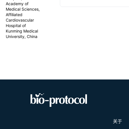
Academy of
sorting, cDN
Medical Sciences,
and sequenc
individual cel
Affiliated
Cardiovascular
Hospital of
Kunming Medical
University, China
关于