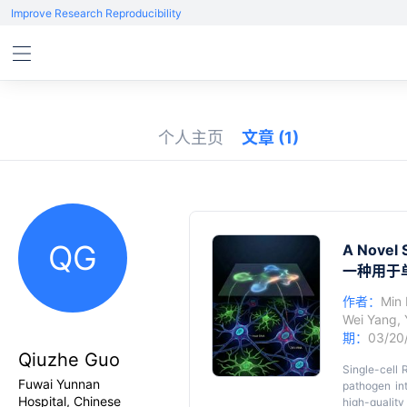
Improve Research Reproducibility
个人主页
文章
(1)
QG
A Novel 
一种用于
作者：
Min
Wei Yang
,
期：
03/20
Qiuzhe Guo
Single-cell 
Fuwai Yunnan
pathogen int
Hospital, Chinese
high-quality