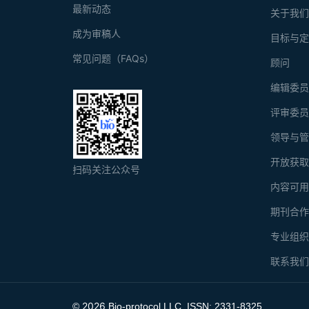
最新动态
关于我
成为审稿人
目标与
常见问题（FAQs）
顾问
编辑委
评审委
领导与
开放获
扫码关注公众号
内容可
期刊合
专业组
联系我
2026
©
Bio-protocol LLC. ISSN: 2331-8325