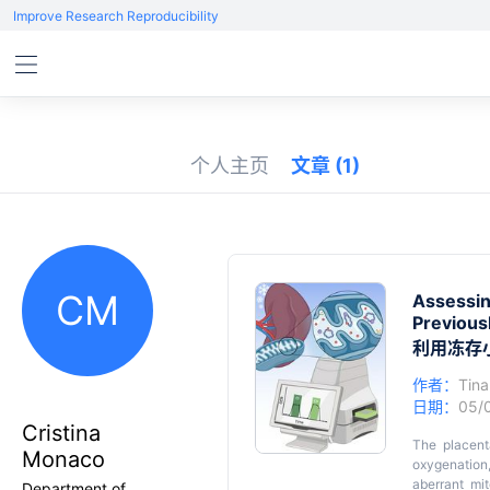
Improve Research Reproducibility
个人主页
文章
(1)
CM
Assessin
Previous
利用冻存
作者：
Tina
日期：
05/
Cristina
The placenta
Monaco
oxygenation,
aberrant mi
Department of