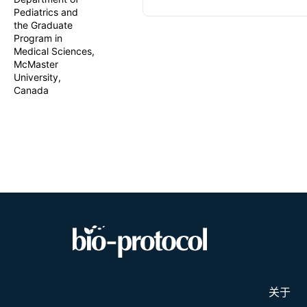
existing res
Pediatrics and
throughput, 
the Graduate
describe an
Program in
placentae, e
Medical Sciences,
fundamentall
McMaster
membrane pe
University,
associated 
Canada
consumption 
magnitude o
Taken toget
complex-asso
关于