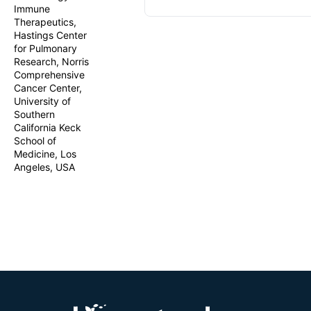
Immune
conjugated o
Therapeutics,
yielding high
specific or 
Hastings Center
for Pulmonary
Research, Norris
Comprehensive
Cancer Center,
University of
Southern
California Keck
School of
Medicine, Los
Angeles, USA