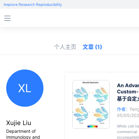
Improve Research Reproducibility
个人主页
文章
(1)
XL
An Advan
Custom-D
基于自定义
作者：
Fen
05/05/20
Xujie Liu
While cell 
Department of
commercial
Immunology and
incompatibil