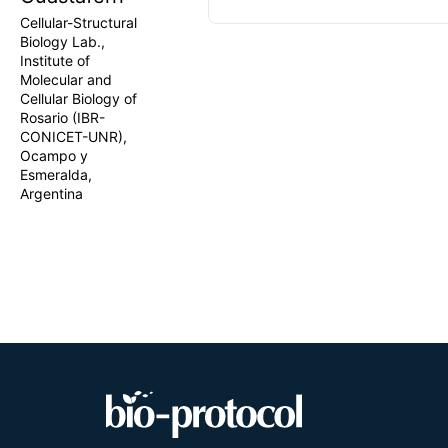
methods suc
Cellular-Structural
prevent anal
Biology Lab.,
high-resolut
Institute of
and fatty ac
Molecular and
assessment o
Cellular Biology of
animals from
Rosario (IBR-
information 
CONICET-UNR),
biological m
Ocampo y
lipid metabo
Esmeralda,
Argentina