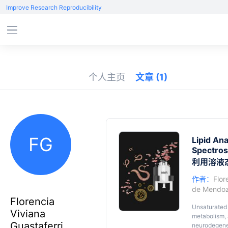
Improve Research Reproducibility
个人主页
文章
(1)
FG
Lipid Ana
Spectro
利用溶液
作者：
Flor
de Mendo
Florencia
Unsaturated
Viviana
metabolism, 
Guastaferri
neurodegene