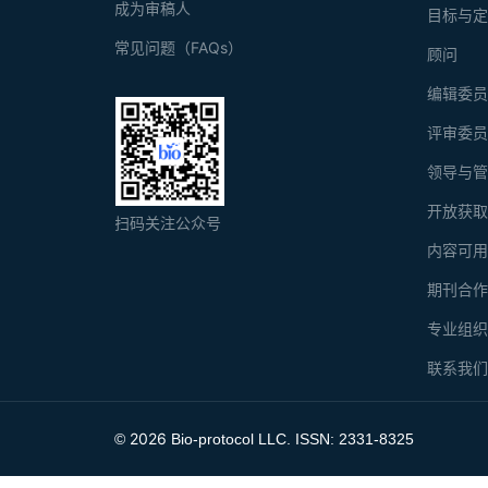
成为审稿人
目标与
常见问题（FAQs）
顾问
编辑委
评审委
领导与
开放获
扫码关注公众号
内容可
期刊合
专业组
联系我
2026
©
Bio-protocol LLC. ISSN: 2331-8325