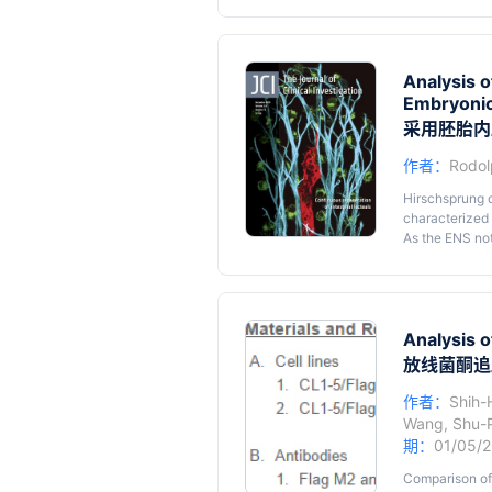
characterizati
Analysis o
Embryonic
采用胚胎内
作者：
Rodol
Hirschsprung 
characterized 
As the ENS not
tonically cont
HSCR occurs wh
intestines. Th
temporal wind
our group gen
Analysis o
increased coll
放线菌酮追
allowed us to 
previously des
作者：
Shih-
of e12.5 midgu
Wang
,
Shu-
is assessed af
期：
01/05/
the Gata4-RFP
genetic backgr
Comparison of 