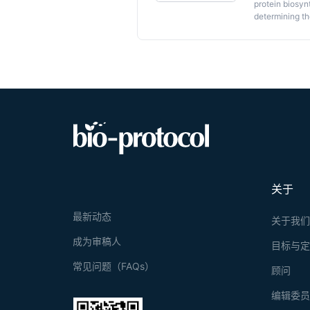
cell-autonomo
protein biosynt
determining th
full cyclohexi
关于
最新动态
关于我
成为审稿人
目标与
常见问题（FAQs）
顾问
编辑委