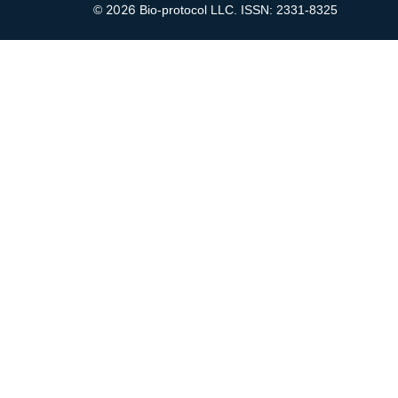
2026
©
Bio-protocol LLC. ISSN: 2331-8325