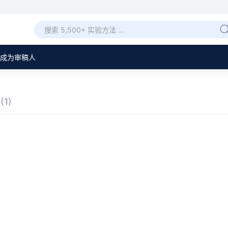
成为审稿人
章
(1)