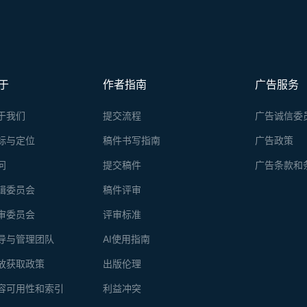
于
作者指南
广告服务
于我们
提交流程
广告诚信委
标与定位
稿件书写指南
广告政策
问
提交稿件
广告条款和
辑委员会
稿件评审
审委员会
评审标准
导与管理团队
AI使用指南
放获取政策
出版伦理
容可用性和索引
利益冲突