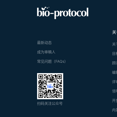
关
最新动态
关
成为审稿人
目
常见问题（FAQs）
顾
编
评
领
开
扫码关注公众号
内