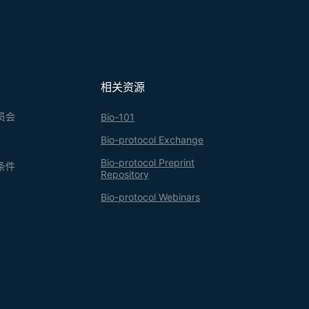
相关资源
员会
Bio-101
Bio-protocol Exchange
Bio-protocol Preprint
条件
Repository
Bio-protocol Webinars