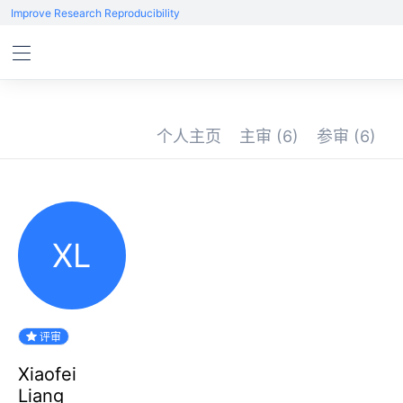
Improve Research Reproducibility
个人主页
主审
(6)
参审
(6)
XL
评审
Xiaofei
Liang