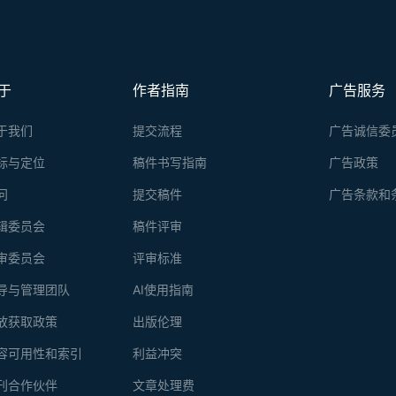
于
作者指南
广告服务
于我们
提交流程
广告诚信委
标与定位
稿件书写指南
广告政策
问
提交稿件
广告条款和
辑委员会
稿件评审
审委员会
评审标准
导与管理团队
AI使用指南
放获取政策
出版伦理
容可用性和索引
利益冲突
刊合作伙伴
文章处理费