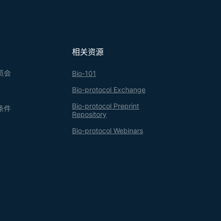
相关资源
员会
Bio-101
Bio-protocol Exchange
Bio-protocol Preprint
条件
Repository
Bio-protocol Webinars