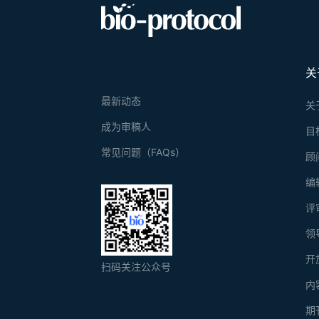
关
最新动态
关
成为审稿人
目
常见问题（FAQs）
顾
编
评
领
开
扫码关注公众号
内
期