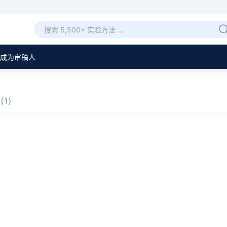
成为审稿人
章
(1)