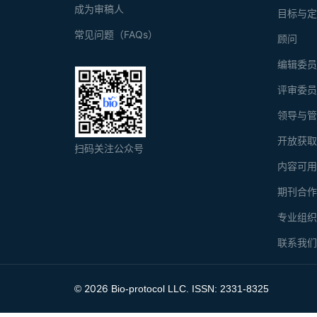
成为审稿人
目标与
常见问题（FAQs）
顾问
编辑委
评审委
领导与
开放获
扫码关注公众号
内容可
期刊合
专业组
联系我
2026
©
Bio-protocol LLC. ISSN: 2331-8325