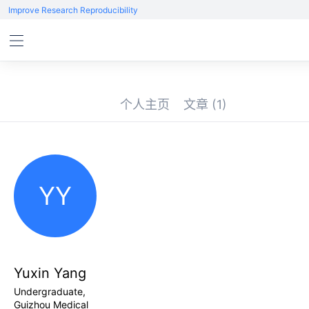
Improve Research Reproducibility
个人主页
文章
(1)
YY
Yuxin Yang
Undergraduate,
Guizhou Medical