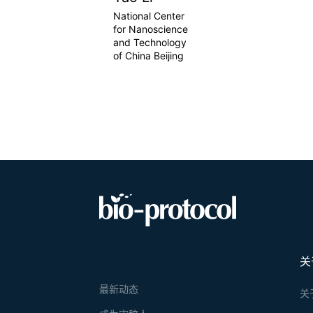
National Center
for Nanoscience
and Technology
of China Beijing
关
最新动态
关