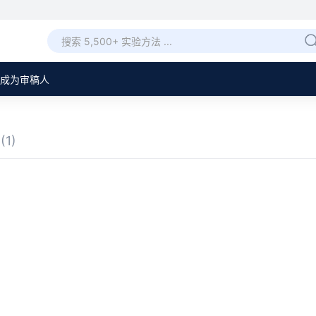
成为审稿人
章
(1)