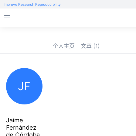
Improve Research Reproducibility
个人主页
文章
(1)
JF
Jaime
Fernández
de Córdoba