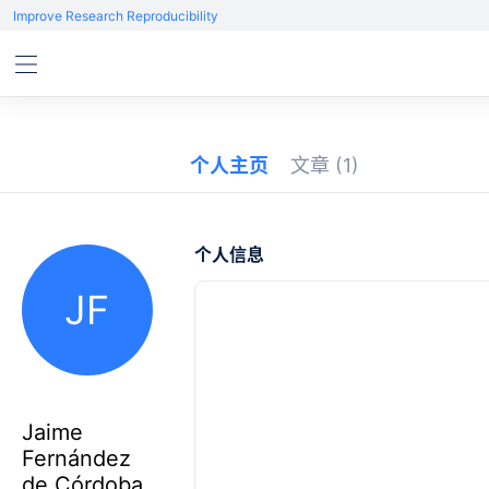
Improve Research Reproducibility
个人主页
文章
(1)
个人信息
JF
Jaime
Fernández
de Córdoba