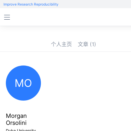
Improve Research Reproducibility
个人主页
文章
(1)
MO
Morgan
Orsolini
Duke University