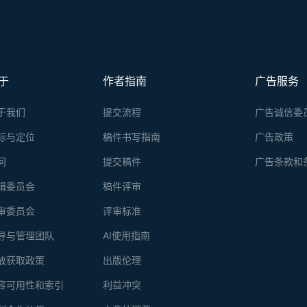
于
作者指南
广告服务
于我们
提交流程
广告诚信委
标与定位
稿件书写指南
广告政策
问
提交稿件
广告条款和
辑委员会
稿件评审
审委员会
评审标准
导与管理团队
AI使用指南
放获取政策
出版伦理
容可用性和索引
利益冲突