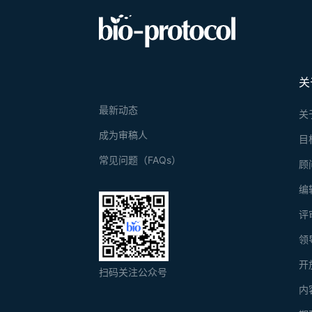
关
最新动态
关
成为审稿人
目
常见问题（FAQs）
顾
编
评
领
开
扫码关注公众号
内