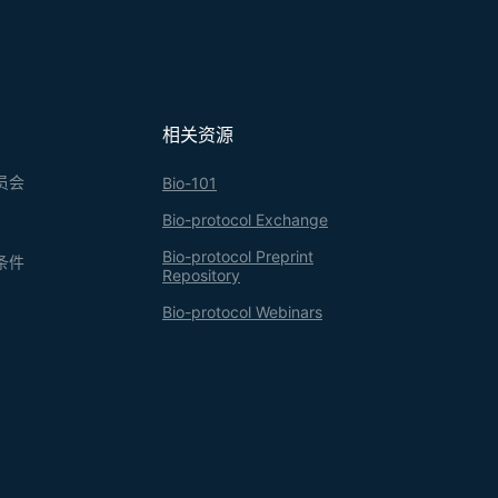
相关资源
员会
Bio-101
Bio-protocol Exchange
Bio-protocol Preprint
条件
Repository
Bio-protocol Webinars