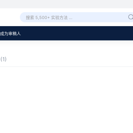
成为审稿人
章
(1)