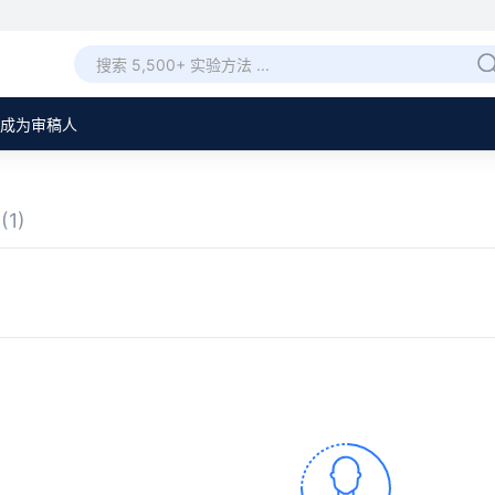
成为审稿人
章
(1)