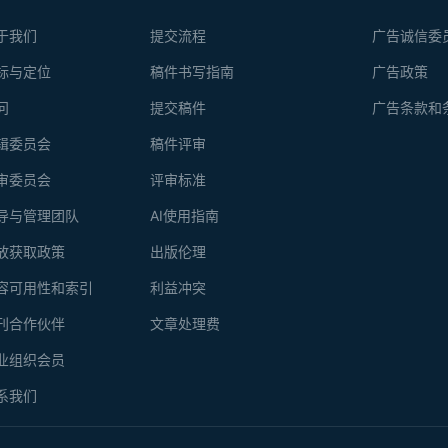
于我们
提交流程
广告诚信委
标与定位
稿件书写指南
广告政策
问
提交稿件
广告条款和
辑委员会
稿件评审
审委员会
评审标准
导与管理团队
AI使用指南
放获取政策
出版伦理
容可用性和索引
利益冲突
刊合作伙伴
文章处理费
业组织会员
系我们