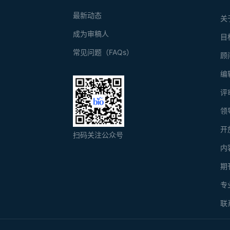
最新动态
关
成为审稿人
目
常见问题（FAQs）
顾
编
评
领
开
扫码关注公众号
内
期
专
联