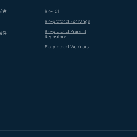
员会
Bio-101
Bio-protocol Exchange
Bio-protocol Preprint
条件
Repository
Bio-protocol Webinars