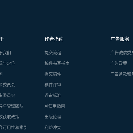
于
作者指南
广告服务
于我们
提交流程
广告诚信委
标与定位
稿件书写指南
广告政策
问
提交稿件
广告条款和
辑委员会
稿件评审
审委员会
评审标准
导与管理团队
AI使用指南
放获取政策
出版伦理
容可用性和索引
利益冲突