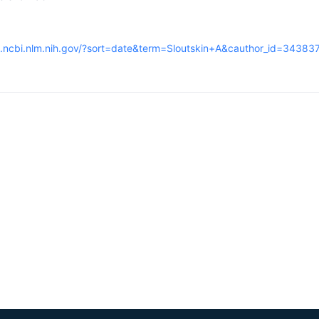
.ncbi.nlm.nih.gov/?sort=date&term=Sloutskin+A&cauthor_id=34383