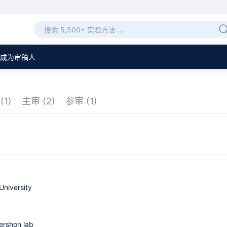
成为审稿人
章
(1)
主审
(2)
参审
(1)
 University
rshon lab