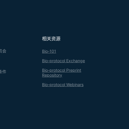
相关资源
员会
Bio-101
Bio-protocol Exchange
Bio-protocol Preprint
条件
Repository
Bio-protocol Webinars