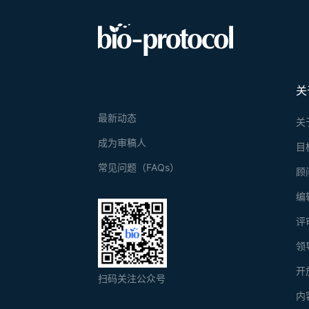
关
最新动态
关
成为审稿人
目
常见问题（FAQs）
顾
编
评
领
开
扫码关注公众号
内