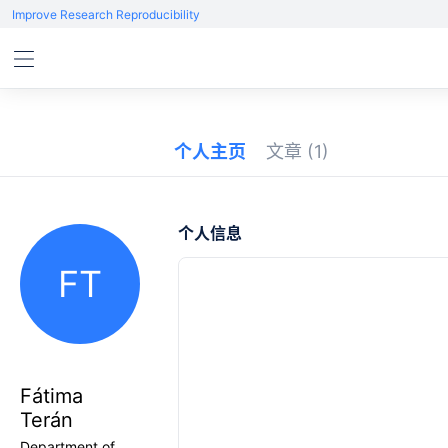
Improve Research Reproducibility
个人主页
文章
(1)
个人信息
FT
Fátima
Terán
Department of