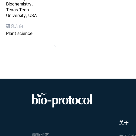
Biochemistry,
Texas Tech
University, USA
研究方向
Plant science
关于
最新动态