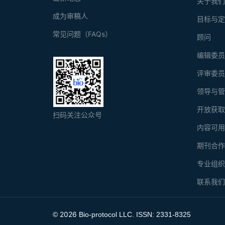
关于我
成为审稿人
目标与
常见问题（FAQs）
顾问
编辑委
评审委
领导与
开放获
扫码关注公众号
内容可
期刊合
专业组
联系我
2026
©
Bio-protocol LLC. ISSN: 2331-8325