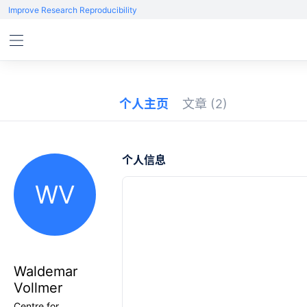
Improve Research Reproducibility
个人主页
文章
(2)
个人信息
WV
Waldemar
Vollmer
Centre for