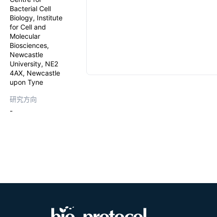
Bacterial Cell
Biology, Institute
for Cell and
Molecular
Biosciences,
Newcastle
University, NE2
4AX, Newcastle
upon Tyne
研究方向
-