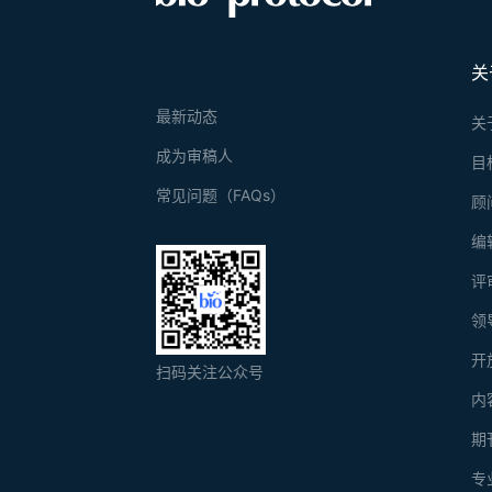
关
最新动态
关
成为审稿人
目
常见问题（FAQs）
顾
编
评
领
开
扫码关注公众号
内
期
专