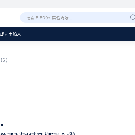
成为审稿人
章
(2)
y
on
roscience, Georgetown University, USA