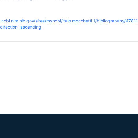
.ncbi.nlm.nih.gov/sites/myncbi/italo.mocchetti.1/bibliograpahy/4781
direction=ascending