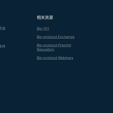
相关资源
员会
Bio-101
Bio-protocol Exchange
Bio-protocol Preprint
条件
Repository
Bio-protocol Webinars