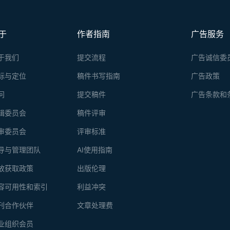
于
作者指南
广告服务
于我们
提交流程
广告诚信委
标与定位
稿件书写指南
广告政策
问
提交稿件
广告条款和
辑委员会
稿件评审
审委员会
评审标准
导与管理团队
AI使用指南
放获取政策
出版伦理
容可用性和索引
利益冲突
刊合作伙伴
文章处理费
业组织会员