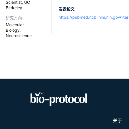
Scientist, UC
Berkeley
发表论文
https://pubmed.ncbi.nlm.nih.gov/?t
研究方向
Molecular
Biology,
Neuroscience
关于