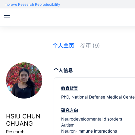
Improve Research Reproducibility
个人主页
参审
(9)
个人信息
教育背景
PhD, National Defense Medical Cente
研究方向
HSIU CHUN
Neurodevelopmental disorders
CHUANG
Autism
Neuron-immune interactions
Research