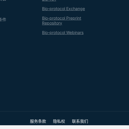
Bio-protocol Exchange
Bio-protocol Preprint
条件
Repository
Bio-protocol Webinars
服务条款
隐私权
联系我们