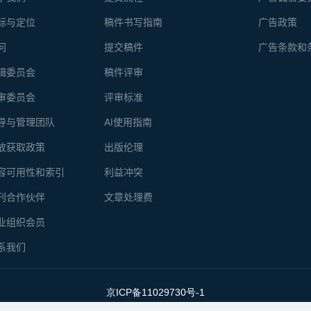
标与定位
稿件书写指南
广告政策
问
提交稿件
广告条款和
辑委员会
稿件评审
审委员会
评审标准
导与管理团队
AI使用指南
放获取政策
出版伦理
容可用性和索引
利益冲突
刊合作伙伴
文章处理费
业组织会员
系我们
京ICP备11029730号-1