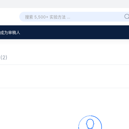
成为审稿人
章
(2)