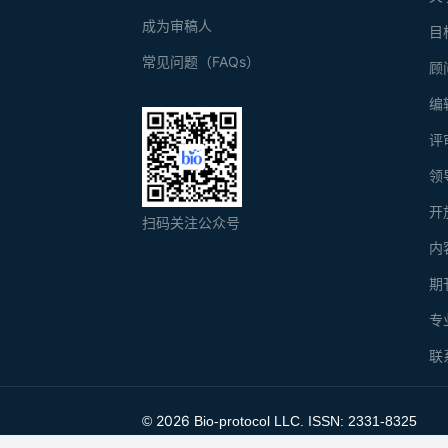
成为审稿人
目
常见问题（FAQs）
顾
编
评
领
开
扫码关注公众号
内
期
专
联
2026
©
Bio-protocol LLC. ISSN: 2331-8325