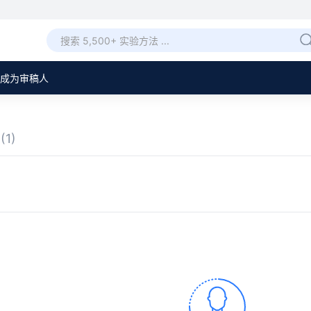
成为审稿人
章
(1)