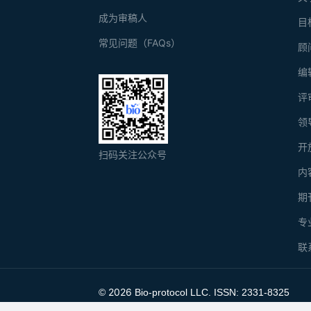
成为审稿人
目
常见问题（FAQs）
顾
编
评
领
开
扫码关注公众号
内
期
专
联
2026
©
Bio-protocol LLC. ISSN: 2331-8325