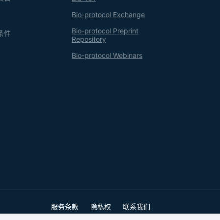
Bio-protocol Exchange
Bio-protocol Preprint
条件
Repository
Bio-protocol Webinars
服务条款
隐私权
联系我们