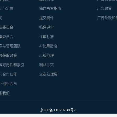
标与定位
稿件书写指南
广告政策
问
提交稿件
广告条款和
辑委员会
稿件评审
审委员会
评审标准
导与管理团队
AI使用指南
放获取政策
出版伦理
容可用性和索引
利益冲突
刊合作伙伴
文章处理费
业组织会员
系我们
京ICP备11029730号-1