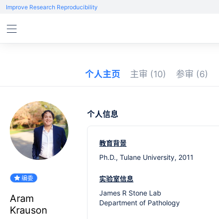
Improve Research Reproducibility
个人主页
主审
(10)
参审
(6)
个人信息
教育背景
Ph.D., Tulane University, 2011
编委
实验室信息
James R Stone Lab
Aram
Department of Pathology
Krauson