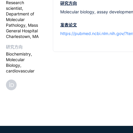
Research
研究方向
scientist,
Molecular biology, assay developmen
Department of
Molecular
发表论文
Pathology, Mass
General Hospital
https://pubmed.ncbi.nlm.nih.gov/?t
Charlestown, MA
研究方向
Biochemistry,
Molecular
Biology,
cardiovascular