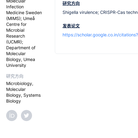
Molecular
研究方向
Infection
Shigella virulence; CRISPR-Cas techno
Medicine Sweden
(MIMS); Umeå
Centre for
发表论文
Microbial
https://scholar.google.co.in/citat
Research
(UCMR);
Department of
Molecular
Biology, Umea
University
研究方向
Microbiology,
Molecular
Biology, Systems
Biology