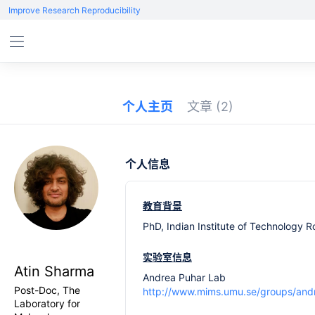
Improve Research Reproducibility
个人主页
文章
(2)
个人信息
教育背景
PhD, Indian Institute of Technology R
实验室信息
Atin Sharma
Andrea Puhar Lab
Post-Doc, The
http://www.mims.umu.se/groups/andr
Laboratory for