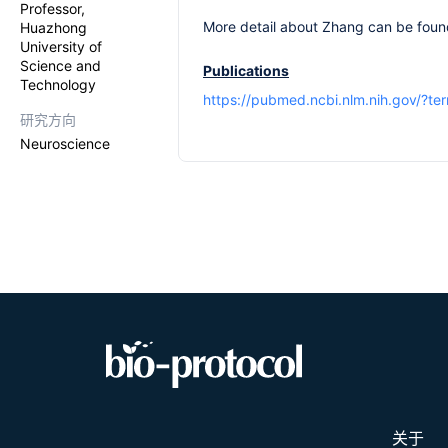
Professor,
More detail about Zhang can be foun
Huazhong
University of
Science and
Publications
Technology
https://pubmed.ncbi.nlm.nih.gov/?te
研究方向
Neuroscience
关于