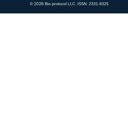
2026
©
Bio-protocol LLC. ISSN: 2331-8325