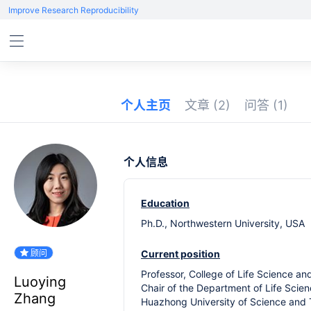
Improve Research Reproducibility
个人主页
文章
(2)
问答
(1)
个人信息
Education
Ph.D., Northwestern University, USA
顾问
Current position
Professor, College of Life Science a
Luoying
Chair of the Department of Life Scie
Zhang
Huazhong University of Science and