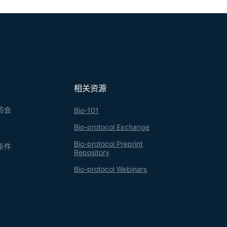
相关资源
员会
Bio-101
Bio-protocol Exchange
Bio-protocol Preprint
条件
Repository
Bio-protocol Webinars