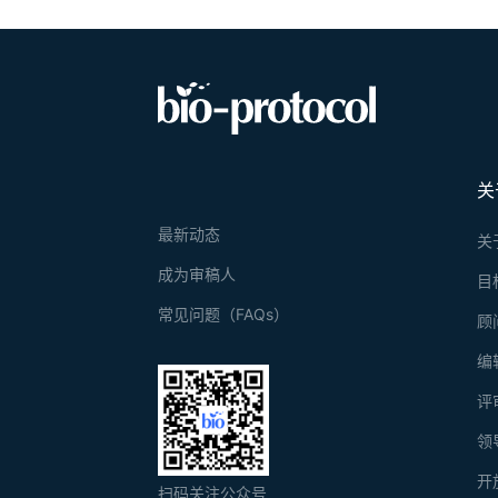
关
最新动态
关
成为审稿人
目
常见问题（FAQs）
顾
编
评
领
开
扫码关注公众号