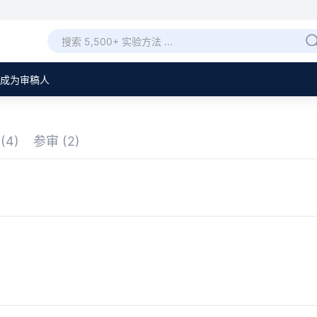
成为审稿人
审
(4)
参审
(2)